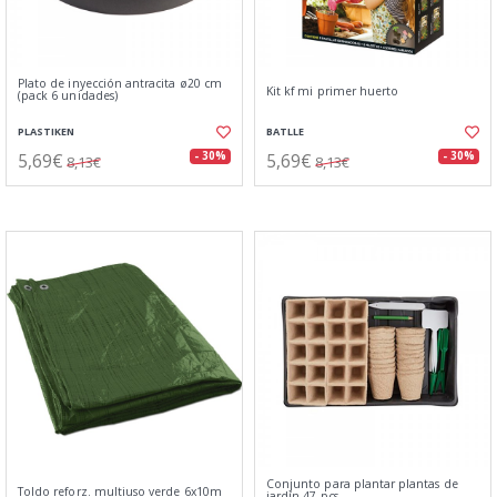
Plato de inyección antracita ø20 cm
Kit kf mi primer huerto
(pack 6 unidades)
PLASTIKEN
BATLLE
5,69€
5,69€
- 30%
- 30%
8,13€
8,13€
Conjunto para plantar plantas de
Toldo reforz. multiuso verde 6x10m
jardín 47 pcs