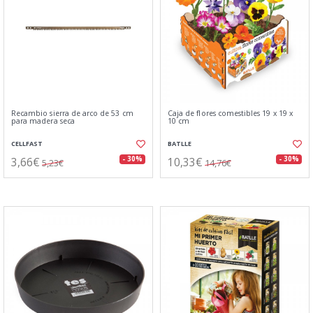
Recambio sierra de arco de 53 cm
Caja de flores comestibles 19 x 19 x
para madera seca
10 cm
CELLFAST
BATLLE
3,66€
10,33€
- 30%
- 30%
5,23€
14,76€