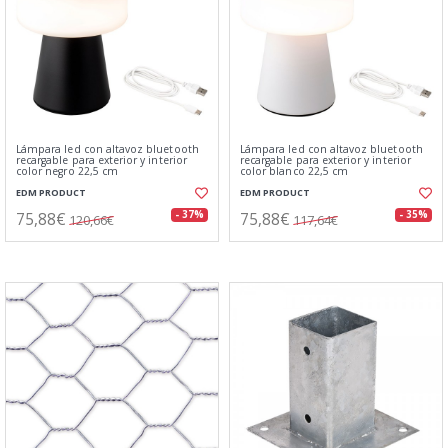
Lámpara led con altavoz bluetooth
Lámpara led con altavoz bluetooth
recargable para exterior y interior
recargable para exterior y interior
color negro 22,5 cm
color blanco 22,5 cm
EDM PRODUCT
EDM PRODUCT
75,88€
75,88€
- 37%
- 35%
120,66€
117,64€