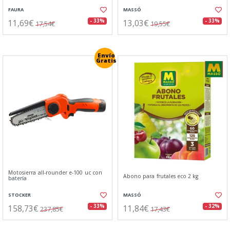
FAURA
MASSÓ
11,69€
13,03€
- 33%
- 33%
17,54€
19,55€
Envío
Gratis
Motosierra all-rounder e-100 uc con
Abono para frutales eco 2 kg
batería
STOCKER
MASSÓ
158,73€
11,84€
- 33%
- 32%
237,85€
17,43€