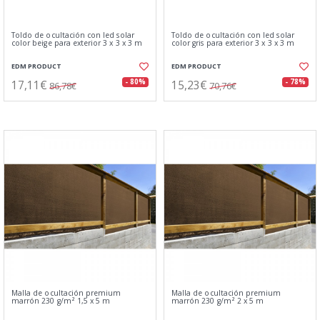
Toldo de ocultación con led solar
Toldo de ocultación con led solar
color beige para exterior 3 x 3 x 3 m
color gris para exterior 3 x 3 x 3 m
EDM PRODUCT
EDM PRODUCT
17,11€
15,23€
- 80%
- 78%
86,78€
70,76€
Malla de ocultación premium
Malla de ocultación premium
marrón 230 g/m² 1,5 x 5 m
marrón 230 g/m² 2 x 5 m