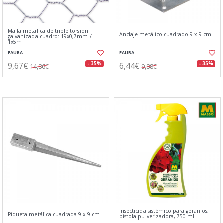
Malla metalica de triple torsion
Anclaje metálico cuadrado 9 x 9 cm
galvanizada cuadro: 19x0,7mm /
1x5m
FAURA
FAURA
9,67€
6,44€
- 35%
- 35%
14,86€
9,88€
Insecticida sistémico para geranios,
Piqueta metálica cuadrada 9 x 9 cm
pistola pulverizadora, 750 ml