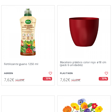
Macetero plástico color rojo ø18 cm
Fertilizante guano 1250 ml
(pack 6 unidades)
AGREEN
PLASTIKEN
7,62€
7,62€
- 30%
- 30%
10,89€
10,89€