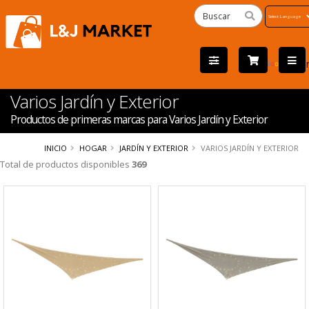
Powered
by
Tra
Varios Jardín y Exterior
Productos de primeras marcas para Varios Jardín y Exterior
INICIO
HOGAR
JARDÍN Y EXTERIOR
VARIOS JARDÍN Y EXTERIOR
Total de productos disponibles
369