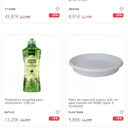
STOKER
GROUW
43,87€
8,91€
- 30%
- 30%
62,68€
12,73€
Fertilizante ecoyerba para
Plato de inyección blanco ø30 cm
crecimiento 1250 ml
para maceta ref: 90587 (pack 6
unidades)
BATLLE
PLASTIKEN
13,20€
9,86€
- 30%
- 30%
18,85€
14,08€