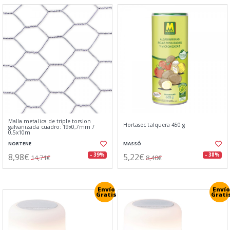
Malla metalica de triple torsion
Hortasec talquera 450 g
galvanizada cuadro: 19x0,7mm /
0,5x10m
NORTENE
MASSÓ
8,98€
5,22€
- 39%
- 38%
14,71€
8,40€
Envío
Envío
Gratis
Grati