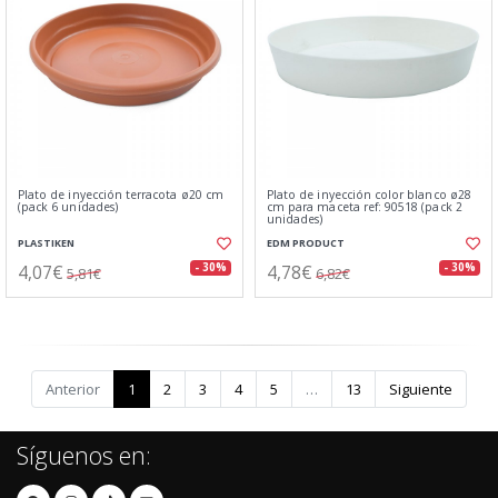
Plato de inyección terracota ø20 cm
Plato de inyección color blanco ø28
(pack 6 unidades)
cm para maceta ref: 90518 (pack 2
unidades)
PLASTIKEN
EDM PRODUCT
4,07€
4,78€
- 30%
- 30%
5,81€
6,82€
Anterior
1
2
3
4
5
…
13
Siguiente
Síguenos en: