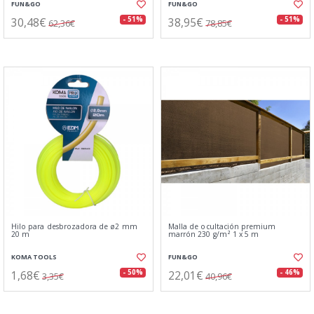
FUN&GO
FUN&GO
30,48€
38,95€
- 51%
- 51%
62,36€
78,85€
Hilo para desbrozadora de ø2 mm
Malla de ocultación premium
20 m
marrón 230 g/m² 1 x 5 m
KOMA TOOLS
FUN&GO
1,68€
22,01€
- 50%
- 46%
3,35€
40,96€