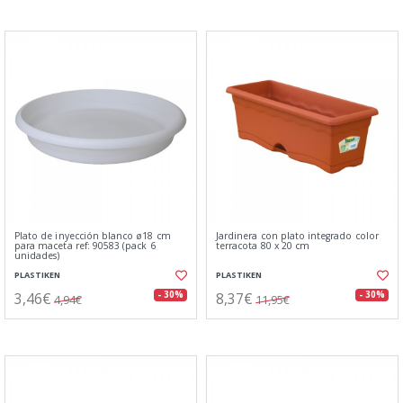
Plato de inyección blanco ø18 cm
Jardinera con plato integrado color
para maceta ref: 90583 (pack 6
terracota 80 x 20 cm
unidades)
PLASTIKEN
PLASTIKEN
3,46€
8,37€
- 30%
- 30%
4,94€
11,95€