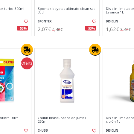
or turbo 500ml +
Spontex bayetas ultimate clean set
Disiclin limpiado
3ud
Lavanda 1L
SPONTEX
DISICLIN
2,07€
1,62€
- 53%
- 53%
4,40€
3,40€
Oferta
ofibra Ultra
Chubb blanqueador de juntas
Disiclin limpiado
250ml
citrón 1L
CHUBB
DISICLIN