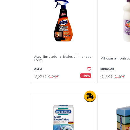
Asevi limpiador cristales chimeneas
Mihogar amoníaco
650ml
ASEVI
MIHOGAR
2,89€
0,78€
- 69%
9,29€
2,40€