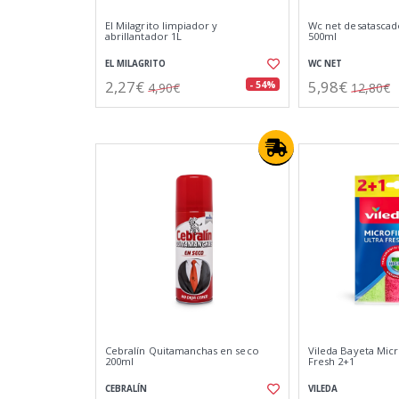
El Milagrito limpiador y
Wc net desatascad
abrillantador 1L
500ml
EL MILAGRITO
WC NET
2,27€
5,98€
- 54%
4,90€
12,80€
Cebralín Quitamanchas en seco
Vileda Bayeta Micr
200ml
Fresh 2+1
CEBRALÍN
VILEDA