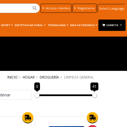
Acceso clientes
Registrarse
Powered by
Translate
 SPORT
DIETÉTICA NATURAL
TECNOLOGÍA
MÁS CATEGORÍAS
CARRITO
INICIO
HOGAR
DROGUERÍA
LIMPIEZA GENERAL
0
41
denar