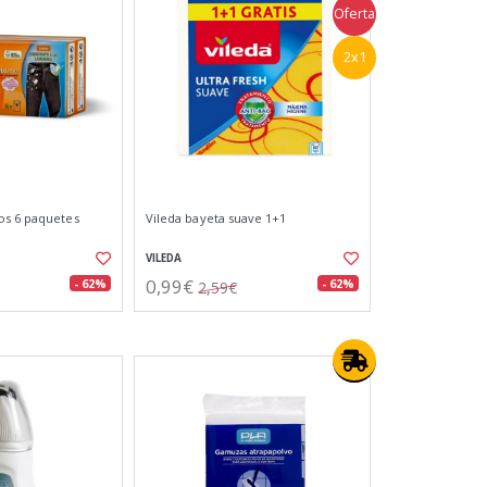
Oferta
2x1
os 6 paquetes
Vileda bayeta suave 1+1
VILEDA
0,99€
- 62%
- 62%
2,59€