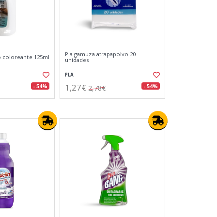
Pla gamuza atrapapolvo 20
o coloreante 125ml
unidades
PLA
1,27€
- 54%
- 54%
2,78€