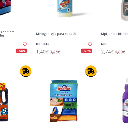
s de fibra
Mihogar lejía para ropa 2L
Mpl juntas blanc
des
MIHOGAR
MPL
1,40€
2,74€
- 58%
- 57%
3,25€
6,00€