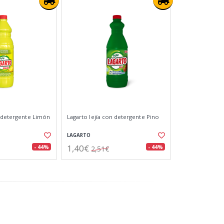
n detergente Limón
Lagarto lejía con detergente Pino
LAGARTO
1,40€
- 44%
- 44%
2,51€