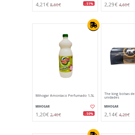
4,21€
2,29€
- 51%
8,60€
4,60€
The king bolsas de
Mihogar Amoníaco Perfumado 1,5L
unidades
MIHOGAR
MIHOGAR
1,20€
2,14€
- 50%
2,40€
4,20€