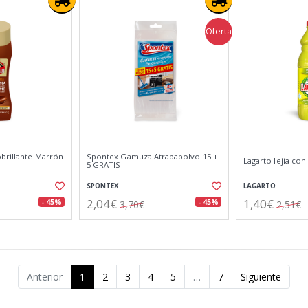
Oferta
brillante Marrón
Spontex Gamuza Atrapapolvo 15 +
Lagarto lejía co
5 GRATIS
SPONTEX
LAGARTO
2,04€
1,40€
- 45%
- 45%
3,70€
2,51€
Anterior
1
2
3
4
5
…
7
Siguiente