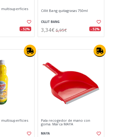
r multisuperfícies
Cillit Bang quitagrasas 750ml
CILLIT BANG
3,34€
- 52%
- 52%
6,95€
r multisuperfícies
Pala recogedor de mano con
goma. Marca MAYA
MAYA