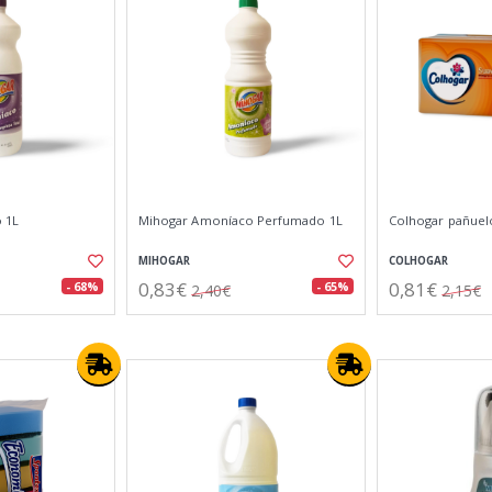
 1L
Mihogar Amoníaco Perfumado 1L
Colhogar pañuel
MIHOGAR
COLHOGAR
0,83€
0,81€
- 68%
- 65%
2,40€
2,15€