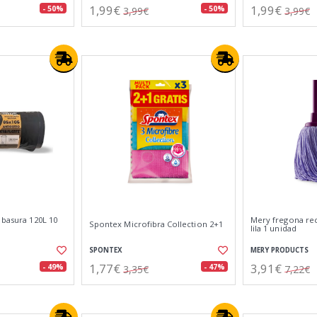
1,99€
1,99€
- 50%
- 50%
3,99€
3,99€
 basura 120L 10
Mery fregona re
Spontex Microfibra Collection 2+1
lila 1 unidad
SPONTEX
MERY PRODUCTS
1,77€
3,91€
- 49%
- 47%
3,35€
7,22€