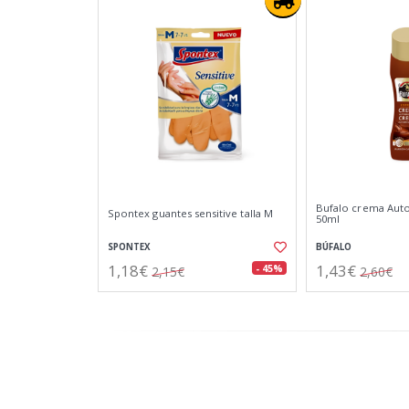
Bufalo crema Auto
Spontex guantes sensitive talla M
50ml
SPONTEX
BÚFALO
1,18€
1,43€
- 45%
2,15€
2,60€