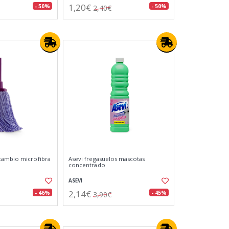
1,20€
- 50%
- 50%
2,40€
cambio microfibra
Asevi fregasuelos mascotas
concentrado
ASEVI
2,14€
- 46%
- 45%
3,90€