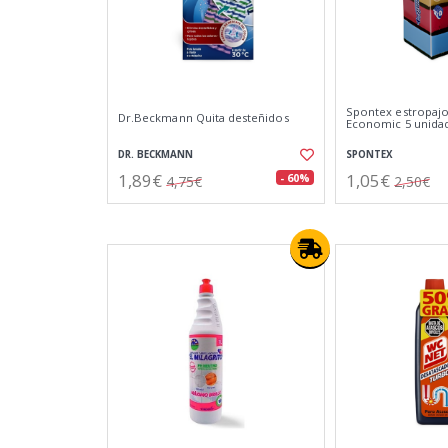
Spontex estropajo
Dr.Beckmann Quita desteñidos
Economic 5 unida
DR. BECKMANN
SPONTEX
1,89€
1,05€
- 60%
4,75€
2,50€