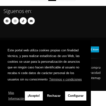
Síguenos en:
Este portal web utiliza cookies propias con finalidad
técnica, y para realizar estadísticas de uso Web, las
cookies se usan para la personalización de anuncios
que en ningún caso hacen identificable al usuario no
Contacto
Aviso Legal
Condiciones de compra
Política de envíos
Política de devolución
Política de Privacidad
recaba ni cede datos de carácter personal de los
Política de Cookies
Sitemap
usuarios sin su conocimiento
Términos y condiciones
© 2026 - Todos los derechos reservados.
Más
¡Acepto!
Rechazar
Configurar
Información