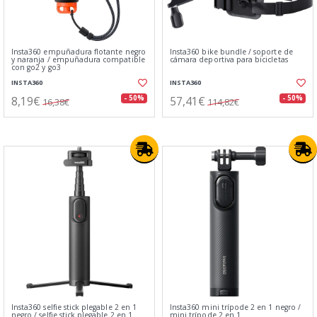
Insta360 empuñadura flotante negro
Insta360 bike bundle / soporte de
y naranja / empuñadura compatible
cámara deportiva para bicicletas
con go2 y go3
INSTA360
INSTA360
8,19€
57,41€
- 50%
- 50%
16,38€
114,82€
Insta360 selfie stick plegable 2 en 1
Insta360 mini trípode 2 en 1 negro /
negro / selfie stick plegable 2 en 1
mini trípode 2 en 1