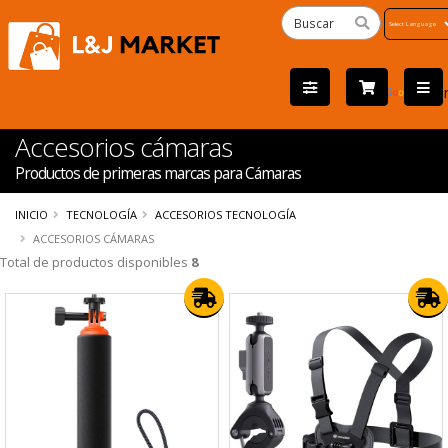
Powered
by
Tra
Accesorios cámaras
Productos de primeras marcas para Cámaras
INICIO
TECNOLOGÍA
ACCESORIOS TECNOLOGÍA
ACCESORIOS CÁMARAS
Total de productos disponibles
8