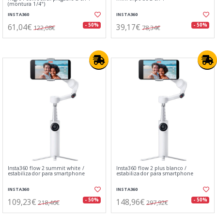
(montura 1/4")
INSTA360
INSTA360
61,04€
39,17€
- 50%
- 50%
122,08€
78,34€
Insta360 flow 2 summit white /
Insta360 flow 2 plus blanco /
estabilizador para smartphone
estabilizador para smartphone
INSTA360
INSTA360
109,23€
148,96€
- 50%
- 50%
218,46€
297,92€