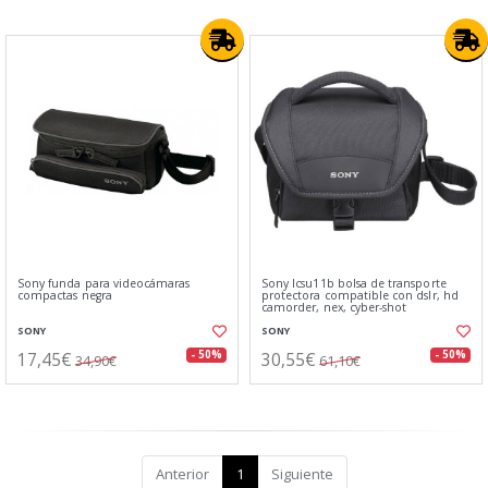
Sony funda para videocámaras
Sony lcsu11b bolsa de transporte
compactas negra
protectora compatible con dslr, hd
camorder, nex, cyber-shot
SONY
SONY
17,45€
30,55€
- 50%
- 50%
34,90€
61,10€
Anterior
1
Siguiente