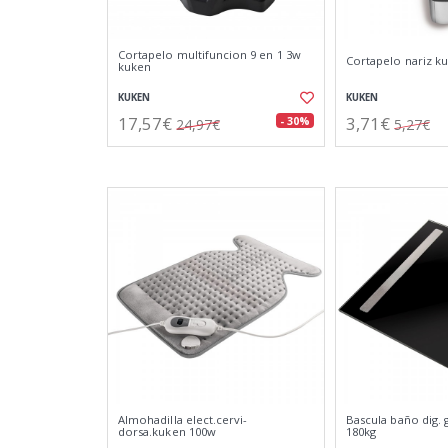
Cortapelo multifuncion 9 en 1 3w
Cortapelo nariz k
kuken
KUKEN
KUKEN
17,57€
3,71€
- 30%
24,97€
5,27€
Almohadilla elect.cervi-
Bascula baño dig. 
dorsa.kuken 100w
180kg