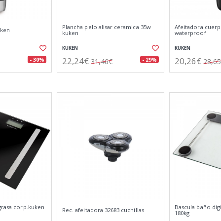
Plancha pelo alisar ceramica 35w
Afeitadora cuer
uken
kuken
waterproof
KUKEN
KUKEN
22,24€
20,26€
- 30%
- 29%
31,46€
28,6
grasa corp.kuken
Bascula baño digi
Rec. afeitadora 32683 cuchillas
180kg