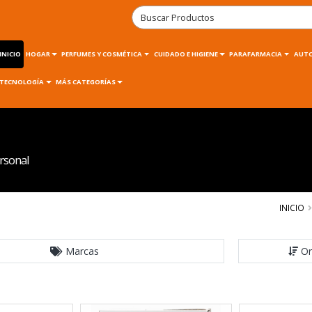
INICIO
HOGAR
PERFUMES Y COSMÉTICA
CUIDADO E HIGIENE
PARAFARMACIA
AUT
TECNOLOGÍA
MÁS CATEGORÍAS
rsonal
INICIO
Marcas
Or