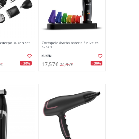
/cuerpo kuken set
Cortapelo/barba bateria 6 niveles
kuken
KUKEN
17,57€
- 30%
- 30%
7€
24,97€