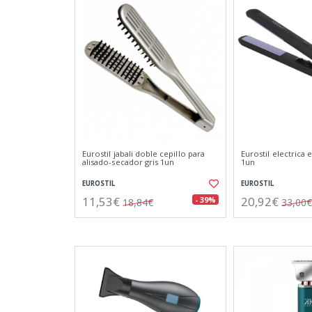
Eurostil jabali doble cepillo para
Eurostil electrica e
alisado-secador gris 1un
1un
EUROSTIL
EUROSTIL
11,53€
20,92€
- 39%
18,84€
33,00€