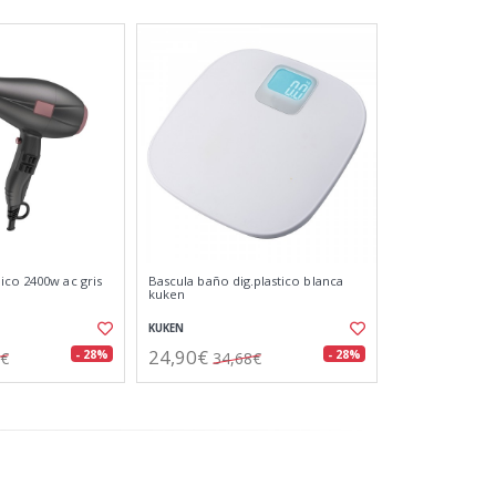
ico 2400w ac gris
Bascula baño dig.plastico blanca
kuken
KUKEN
24,90€
- 28%
- 28%
6€
34,68€