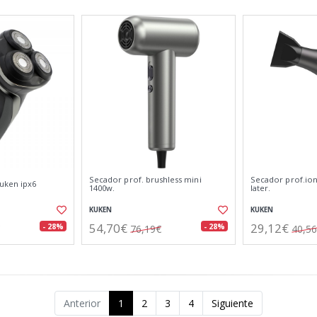
Secador prof. brushless mini
Secador prof.ion
kuken ipx6
1400w.
later.
KUKEN
KUKEN
54,70€
29,12€
- 28%
- 28%
76,19€
40,5
Anterior
1
2
3
4
Siguiente