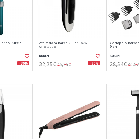
cuerpo kuken
Afeitadora barba kuken ipx6
Cortapelo barba
c/rotativo
9 en 1
KUKEN
KUKEN
32,25€
28,54€
- 30%
- 30%
45,85€
40,5