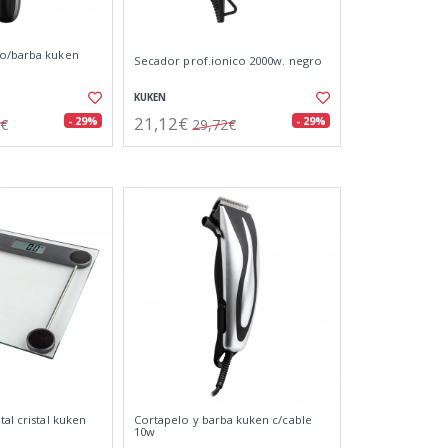
po/barba kuken
Secador prof.ionico 2000w. negro
KUKEN
21,12€
- 29%
- 29%
5€
29,72€
tal cristal kuken
Cortapelo y barba kuken c/cable
10w