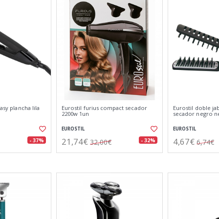
asy plancha lila
Eurostil furius compact secador
Eurostil doble jab
2200w 1un
secador negro n
EUROSTIL
EUROSTIL
21,74€
4,67€
- 37%
- 32%
32,00€
6,74€