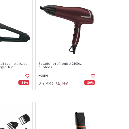
ali cepillo alisado-
Secador prof.ionico 2100w.
egro 1un
burdeos
KUKEN
26,88€
- 31%
- 30%
38,41€