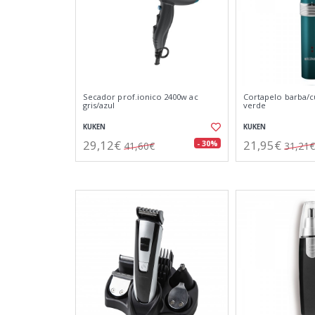
Secador prof.ionico 2400w ac
Cortapelo barba/
gris/azul
verde
KUKEN
KUKEN
29,12€
21,95€
- 30%
41,60€
31,21€