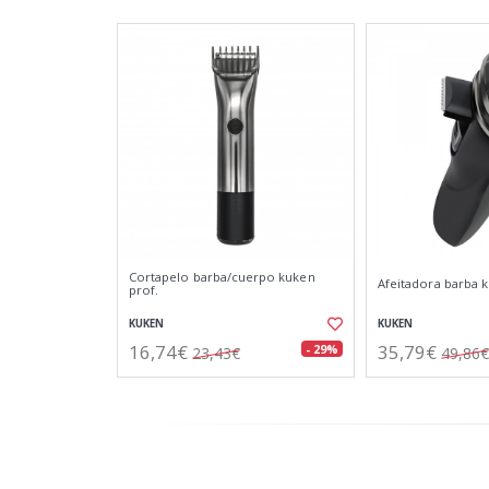
Cortapelo barba/cuerpo kuken
Afeitadora barba 
prof.
KUKEN
KUKEN
16,74€
35,79€
- 29%
23,43€
49,86€