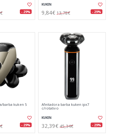
KUKEN
9,84€
- 29%
- 29%
5€
13,78€
a/barba kuken 5
Afeitadora barba kuken ipx7
c/rotativo
KUKEN
32,39€
- 29%
- 29%
1€
45,34€