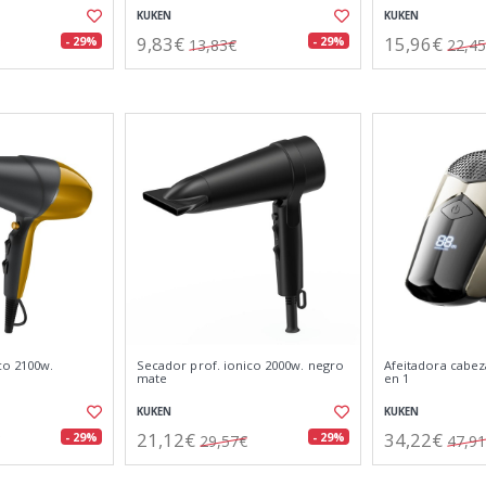
KUKEN
KUKEN
9,83€
15,96€
- 29%
- 29%
13,83€
22,4
co 2100w.
Secador prof. ionico 2000w. negro
Afeitadora cabez
mate
en 1
KUKEN
KUKEN
21,12€
34,22€
- 29%
- 29%
29,57€
47,9