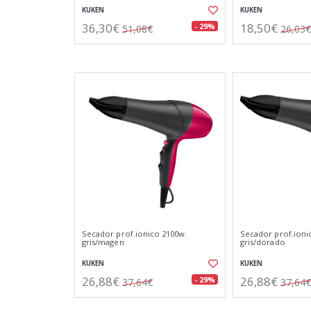
KUKEN
KUKEN
36,30€
18,50€
- 29%
51,08€
26,03€
Secador prof.ionico 2100w.
Secador prof.ioni
gris/magen
gris/dorado
KUKEN
KUKEN
26,88€
26,88€
- 29%
37,64€
37,64€