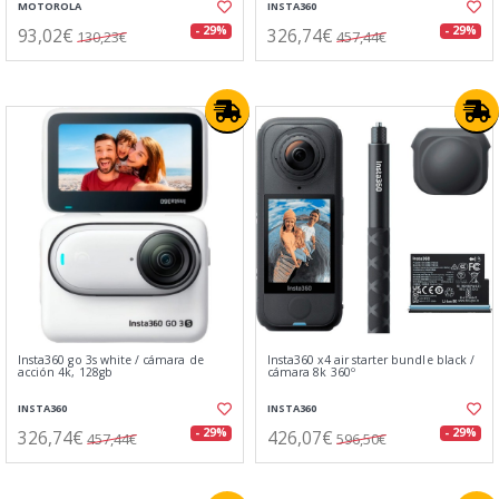
MOTOROLA
INSTA360
93,02€
326,74€
- 29%
- 29%
130,23€
457,44€
Insta360 go 3s white / cámara de
Insta360 x4 air starter bundle black /
acción 4k, 128gb
cámara 8k 360º
INSTA360
INSTA360
326,74€
426,07€
- 29%
- 29%
457,44€
596,50€