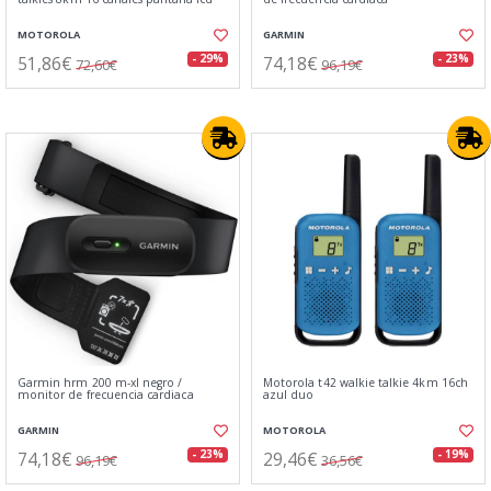
MOTOROLA
GARMIN
51,86€
74,18€
- 29%
- 23%
72,60€
96,19€
Garmin hrm 200 m-xl negro /
Motorola t42 walkie talkie 4km 16ch
monitor de frecuencia cardiaca
azul duo
GARMIN
MOTOROLA
74,18€
29,46€
- 23%
- 19%
96,19€
36,56€