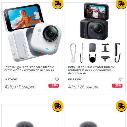
Insta360 go ultra standard bundle
Insta360 go ultra creator bundle
arctic white / cámara de acción 4k
midnight black / videocámara
deportiva 4k
INSTA360
INSTA360
426,07€
475,72€
- 29%
- 29%
596,50€
666,01€