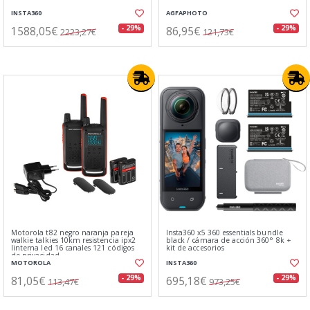
INSTA360
AGFAPHOTO
1588,05€
86,95€
- 29%
- 29%
2223,27€
121,73€
Motorola t82 negro naranja pareja
Insta360 x5 360 essentials bundle
walkie talkies 10km resistencia ipx2
black / cámara de acción 360° 8k +
linterna led 16 canales 121 códigos
kit de accesorios
de privacidad
MOTOROLA
INSTA360
81,05€
695,18€
- 29%
- 29%
113,47€
973,25€