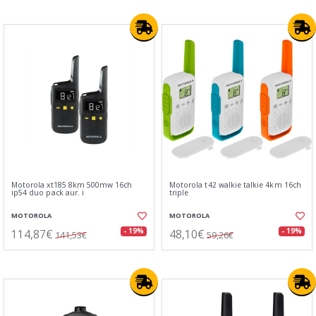
Motorola xt185 8km 500mw 16ch
Motorola t42 walkie talkie 4km 16ch
ip54 duo pack aur. i
triple
MOTOROLA
MOTOROLA
114,87€
48,10€
- 19%
- 19%
141,53€
59,26€