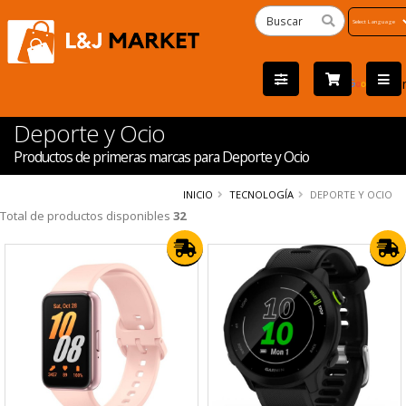
Powered
by
Tra
Deporte y Ocio
Productos de primeras marcas para Deporte y Ocio
INICIO
TECNOLOGÍA
DEPORTE Y OCIO
Total de productos disponibles
32