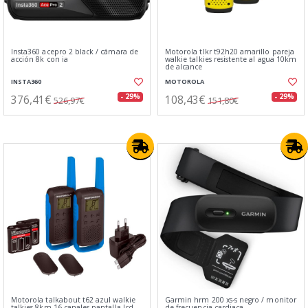
Insta360 acepro 2 black / cámara de
Motorola tlkr t92h20 amarillo pareja
acción 8k con ia
walkie talkies resistente al agua 10km
de alcance
INSTA360
MOTOROLA
376,41€
108,43€
- 29%
- 29%
526,97€
151,80€
Motorola talkabout t62 azul walkie
Garmin hrm 200 xs-s negro / monitor
talkies 8km 16 canales pantalla lcd
de frecuencia cardiaca