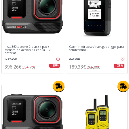
Insta360 acepro 2 black / pack
Garmin etrex se / navegador gps para
cámara de acción 8k con ia + 2
senderismo
baterías
INSTA360
GARMIN
396,26€
189,33€
- 29%
- 29%
554,76€
265,06€