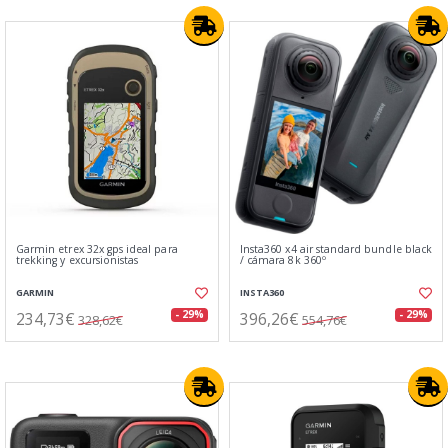
Garmin etrex 32x gps ideal para
Insta360 x4 air standard bundle black
trekking y excursionistas
/ cámara 8k 360º
GARMIN
INSTA360
234,73€
396,26€
- 29%
- 29%
328,62€
554,76€