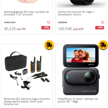
Samsung galaxy fit3 rosa / pulsera de
Garmin forerunner 55 negro /
actividad 1.62" amoled
smartwatch 42mm
SAMSUNG
GARMIN
40,52€
160,94€
- 29%
- 29%
56,73€
225,32€
Motorola t82 extreme negro amarillo
Insta360 go 3s black / cámara de
pareja walkie talkies 10km ipx4
acción 4k, 128gb
linterna led