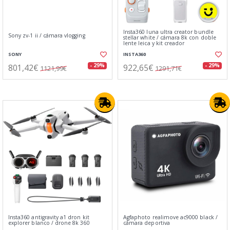
Insta360 luna ultra creator bundle
Sony zv-1 ii / cámara vlogging
stellar white / cámara 8k con doble
lente leica y kit creador
SONY
INSTA360
801,42€
922,65€
- 29%
- 29%
1121,99€
1291,71€
Insta360 antigravity a1 dron kit
Agfaphoto realimove ac9000 black /
explorer blanco / drone 8k 360
cámara deportiva