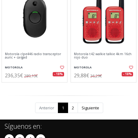
Motorola clpe446 radio transceptor
Motorola t42 walkie talkie 4km 16ch
auric + cargad
rojo duo
MOTOROLA
MOTOROLA
236,35€
29,88€
- 18%
- 18%
289,10€
36,29€
Anterior
1
2
Siguiente
Síguenos en: