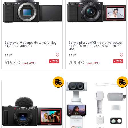
Sony zv-e10 cuerpo de cámara vlog
Sony alpha zv-e10l + objetivo power
24.2 mp / vídeo 4k
zoom 16-50mm f/3.5 - 5.6 / cámara
vlog
SONY
SONY
615,32€
709,47€
- 29%
- 29%
861,45€
993,26€