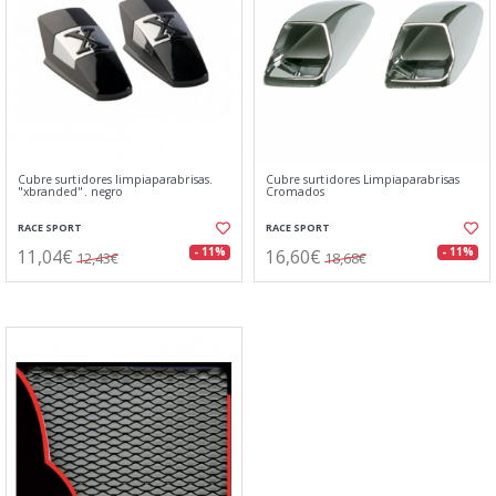
Cubre surtidores limpiaparabrisas.
Cubre surtidores Limpiaparabrisas
"xbranded". negro
Cromados
RACE SPORT
RACE SPORT
11,04€
16,60€
- 11%
- 11%
12,43€
18,68€