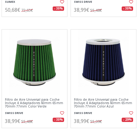
SUMEX
SWISS DRIVE
50,68€
38,99€
- 30%
- 30%
72,65€
55,48€
Filtro de Aire Universal para Coche
Filtro de Aire Universal para Coche
Incluye 4 Adaptadores 60mm 65mm
Incluye 4 Adaptadores 60mm 65mm
70mm 77mm Color Verde
70mm 77mm Color Azul
SWISS DRIVE
SWISS DRIVE
38,99€
38,99€
- 30%
- 29%
55,48€
55,09€