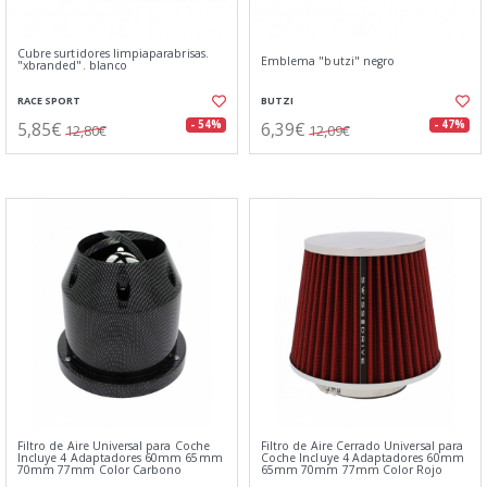
Cubre surtidores limpiaparabrisas.
Emblema "butzi" negro
"xbranded". blanco
RACE SPORT
BUTZI
5,85€
6,39€
- 54%
- 47%
12,80€
12,09€
Filtro de Aire Universal para Coche
Filtro de Aire Cerrado Universal para
Incluye 4 Adaptadores 60mm 65mm
Coche Incluye 4 Adaptadores 60mm
70mm 77mm Color Carbono
65mm 70mm 77mm Color Rojo