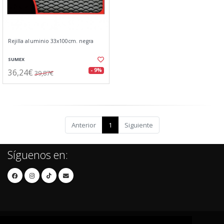
Rejilla aluminio 33x100cm. negra
SUMEX
36,24€
- 9%
39,87€
Anterior
1
Siguiente
Síguenos en: