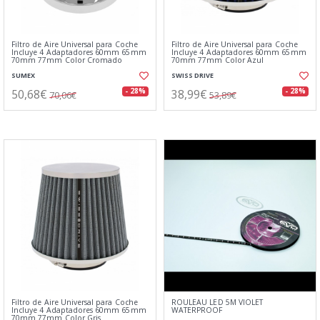
Filtro de Aire Universal para Coche
Filtro de Aire Universal para Coche
Incluye 4 Adaptadores 60mm 65mm
Incluye 4 Adaptadores 60mm 65mm
70mm 77mm Color Cromado
70mm 77mm Color Azul
SUMEX
SWISS DRIVE
50,68€
38,99€
- 28%
- 28%
70,06€
53,89€
Filtro de Aire Universal para Coche
ROULEAU LED 5M VIOLET
Incluye 4 Adaptadores 60mm 65mm
WATERPROOF
70mm 77mm Color Gris