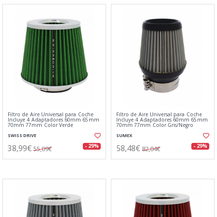
Filtro de Aire Universal para Coche
Filtro de Aire Universal para Coche
Incluye 4 Adaptadores 60mm 65mm
Incluye 4 Adaptadores 60mm 65mm
70mm 77mm Color Verde
70mm 77mm Color Gris/Negro
SWISS DRIVE
SUMEX
38,99€
58,48€
- 29%
- 29%
55,09€
82,04€