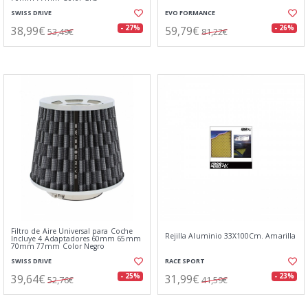
SWISS DRIVE
EVO FORMANCE
38,99€
59,79€
- 27%
- 26%
53,49€
81,22€
Filtro de Aire Universal para Coche
Rejilla Aluminio 33X100Cm. Amarilla
Incluye 4 Adaptadores 60mm 65mm
70mm 77mm Color Negro
SWISS DRIVE
RACE SPORT
39,64€
31,99€
- 25%
- 23%
52,76€
41,59€