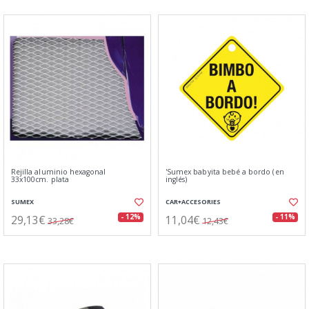
Rejilla aluminio hexagonal
'Sumex babyita bebé a bordo (en
33x100cm. plata
inglés)
SUMEX
CAR+ACCESORIES
29,13€
11,04€
- 12%
- 11%
33,28€
12,43€