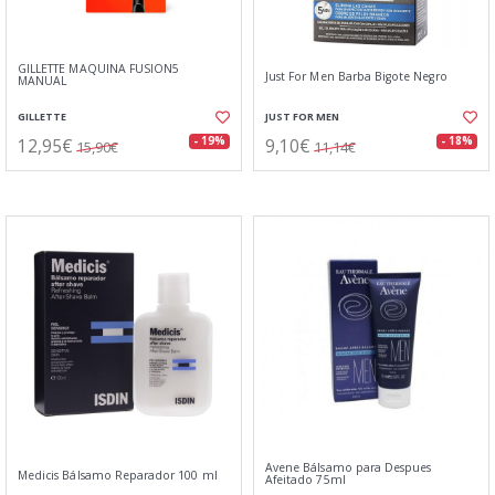
GILLETTE MAQUINA FUSION5
Just For Men Barba Bigote Negro
MANUAL
GILLETTE
JUST FOR MEN
12,95€
9,10€
- 19%
- 18%
15,90€
11,14€
Avene Bálsamo para Despues
Medicis Bálsamo Reparador 100 ml
Afeitado 75ml