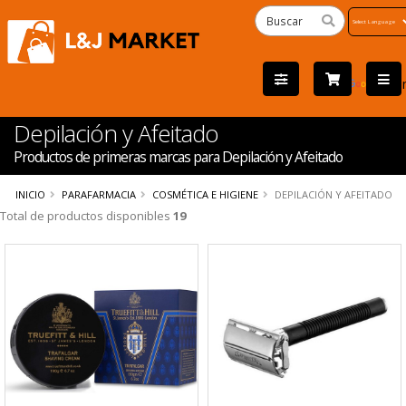
Powered
by
Tra
Depilación y Afeitado
Productos de primeras marcas para Depilación y Afeitado
INICIO
PARAFARMACIA
COSMÉTICA E HIGIENE
DEPILACIÓN Y AFEITADO
Total de productos disponibles
19