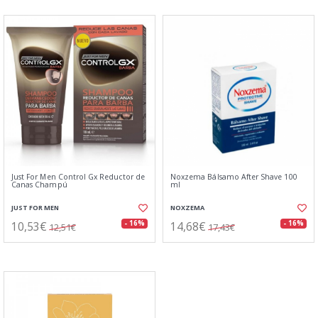
Just For Men Control Gx Reductor de
Noxzema Bálsamo After Shave 100
Canas Champú
ml
JUST FOR MEN
NOXZEMA
10,53€
14,68€
- 16%
- 16%
12,51€
17,43€