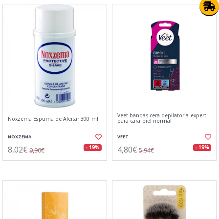
Veet bandas cera depilatoria expert
Noxzema Espuma de Afeitar 300 ml
para cara piel normal
NOXZEMA
VEET
8,02€
4,80€
- 19%
- 19%
9,96€
5,94€