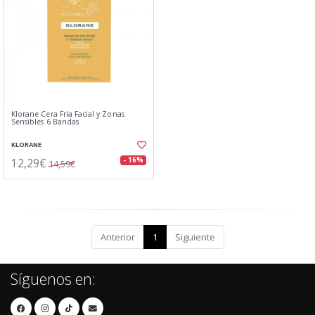
Klorane Cera Fría Facial y Zonas
Sensibles 6 Bandas
KLORANE
12,29€
- 16%
14,59€
Anterior
1
Siguiente
Síguenos en: