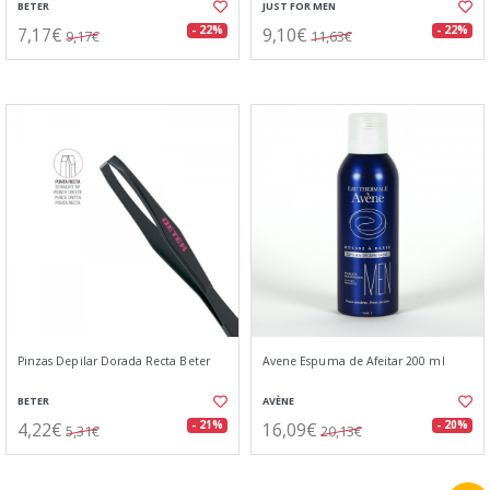
BETER
JUST FOR MEN
7,17€
9,10€
- 22%
- 22%
9,17€
11,63€
Pinzas Depilar Dorada Recta Beter
Avene Espuma de Afeitar 200 ml
BETER
AVÈNE
4,22€
16,09€
- 21%
- 20%
5,31€
20,13€