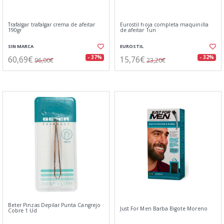
Trafalgar trafalgar crema de afeitar
Eurostil hoja completa maquinilla
190gr
de afeitar 1un
SIN MARCA
EUROSTIL
60,69€
15,76€
- 37%
- 32%
96,00€
23,20€
Beter Pinzas Depilar Punta Cangrejo
Just For Men Barba Bigote Moreno
Cobre 1 Ud