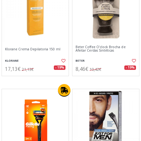
Beter Coffee O'clock Brocha de
Klorane Crema Depilatoria 150 ml
Afeitar Cerdas Sintéticas
KLORANE
BETER
17,13€
8,46€
- 19%
- 19%
21,13€
10,42€