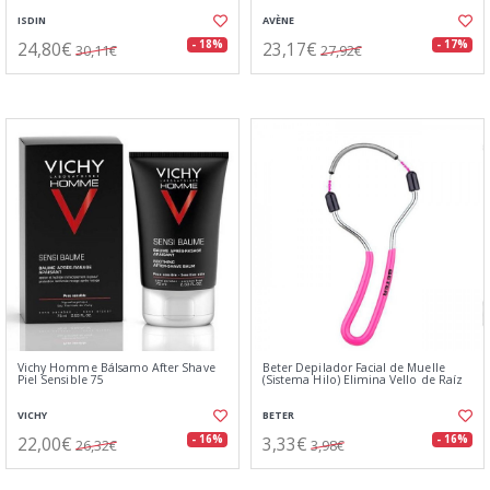
ISDIN
AVÈNE
24,80€
23,17€
- 18%
- 17%
30,11€
27,92€
Vichy Homme Bálsamo After Shave
Beter Depilador Facial de Muelle
Piel Sensible 75
(Sistema Hilo) Elimina Vello de Raíz
VICHY
BETER
22,00€
3,33€
- 16%
- 16%
26,32€
3,98€